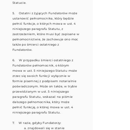
Statucie.
5. Ostatni z żyjących Fundatorów może
ustanowić pełnomocnika, który będzie
pełnić funkcje, o których mowa w ust. 4
niniejszego paragrafu Statutu, z
zastrzeżeniem, które musi być zapisane w
pełnomocnictwie, że zachowuje ono moc
także po śmierci ostatniego z
Fundatorów.
6. W przypadku śmierci ostatniego z
Fundatorów pełnomocnik, o którym
mowa w ust. 5 niniejszego Statutu może
zrzec się swoich funkcji wyłącznie w
formie pisemnej z podpisem notarialnie
poświadczonym. Może on także, w trybie
przewidzianym w ust. 5 niniejszego
paragrafu Statutu, wskazać na piśmie
dalszego pełnomocnika, który może
pełnić funkcję, o której mowa w ust. 4
niniejszego paragrafu Statutu.
7. W razie, gdyby Fundatorzy:
a.
znajdowali się w stanie