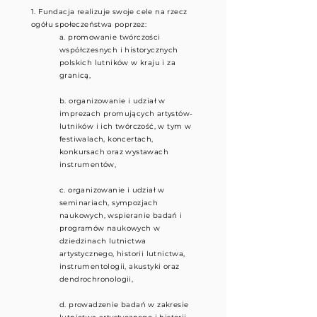
1. Fundacja realizuje swoje cele na rzecz
ogółu społeczeństwa poprzez:
a. promowanie twórczości
współczesnych i historycznych
polskich lutników w kraju i za
granicą,
b. organizowanie i udział w
imprezach promujących artystów-
lutników i ich twórczość, w tym w
festiwalach, koncertach,
konkursach oraz wystawach
instrumentów,
c. organizowanie i udział w
seminariach, sympozjach
naukowych, wspieranie badań i
programów naukowych w
dziedzinach lutnictwa
artystycznego, historii lutnictwa,
instrumentologii, akustyki oraz
dendrochronologii,
d. prowadzenie badań w zakresie