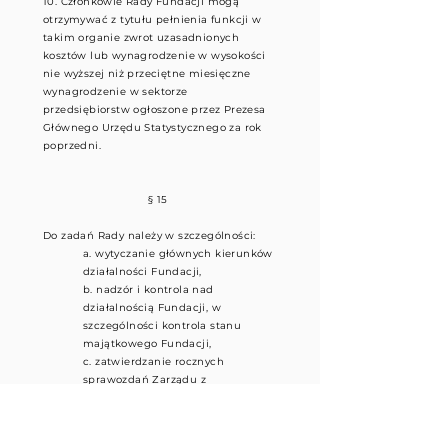
10. Członkowie Rady Fundacji mogą
otrzymywać z tytułu pełnienia funkcji w
takim organie zwrot uzasadnionych
kosztów lub wynagrodzenie w wysokości
nie wyższej niż przeciętne miesięczne
wynagrodzenie w sektorze
przedsiębiorstw ogłoszone przez Prezesa
Głównego Urzędu Statystycznego za rok
poprzedni.
§ 15
Do zadań Rady należy w szczególności:
a. wytyczanie głównych kierunków
działalności Fundacji,
b. nadzór i kontrola nad
działalnością Fundacji, w
szczególności kontrola stanu
majątkowego Fundacji,
c. zatwierdzanie rocznych
sprawozdań Zarządu z
działalności oraz udzielanie
Zarządowi absolutorium,
d. powoływanie i odwoływanie