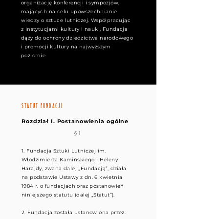
organizację konferencji i sympozjów,
mających na celu upowszechnianie
wiedzy o sztuce lutniczej. Współpracując
z instytucjami kultury i nauki, Fundacja
dąży do ochrony dziedzictwa narodowego
i promocji kultury na najwyższym
poziomie.
STATUT FUNDACJI
Rozdział I. Postanowienia ogólne
§ 1
1. Fundacja Sztuki Lutniczej im.
Włodzimierza Kamińskiego i Heleny
Harajdy, zwana dalej „Fundacją”, działa
na podstawie Ustawy z dn. 6 kwietnia
1984 r. o fundacjach oraz postanowień
niniejszego statutu (dalej „Statut”).
2. Fundacja została ustanowiona przez: