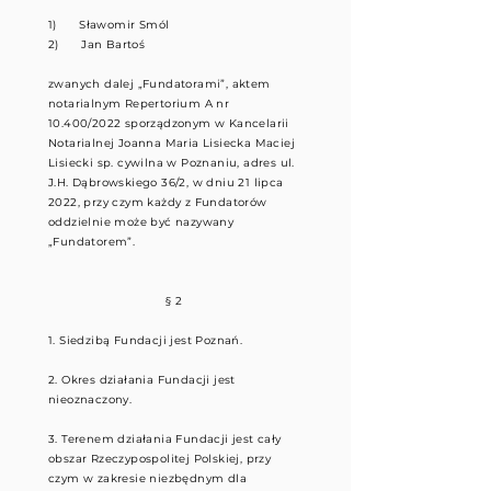
1) Sławomir Smól
2) Jan Bartoś
zwanych dalej „Fundatorami”, aktem
notarialnym Repertorium A nr
10.400/2022 sporządzonym w Kancelarii
Notarialnej Joanna Maria Lisiecka Maciej
Lisiecki sp. cywilna w Poznaniu, adres ul.
J.H. Dąbrowskiego 36/2, w dniu 21 lipca
2022, przy czym każdy z Fundatorów
oddzielnie może być nazywany
„Fundatorem”.
§ 2
1. Siedzibą Fundacji jest Poznań.
2. Okres działania Fundacji jest
nieoznaczony.
3. Terenem działania Fundacji jest cały
obszar Rzeczypospolitej Polskiej, przy
czym w zakresie niezbędnym dla