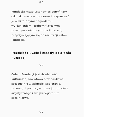
§ 5
Fundacja może ustanawiać certyfikaty,
odznaki, medale honorowe i przyznawać
je wraz z innymi nagrodami i
wyróżnieniami osobom fizycznym i
prawnym zasłużonym dla Fundacji,
przyczyniającym się do realizacji celów
Fundacji.
Rozdział II. Cele i zasady działania
Fundacji
§ 6
Celem Fundacji jest działalność
kulturalna, oświatowa oraz naukowa,
szczególnie w zakresie wspierania,
promocji i pomocy w rozwoju lutnictwa
artystycznego i związanego z nim
szkolnictwa.
§ 7