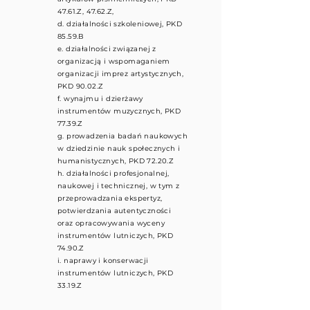
47.61.Z, 47.62.Z,
d. działalności szkoleniowej, PKD
85.59.B
e. działalności związanej z
organizacją i wspomaganiem
organizacji imprez artystycznych,
PKD 90.02.Z
f. wynajmu i dzierżawy
instrumentów muzycznych, PKD
77.39.Z
g. prowadzenia badań naukowych
w dziedzinie nauk społecznych i
humanistycznych, PKD 72.20.Z
h. działalności profesjonalnej,
naukowej i technicznej, w tym z
przeprowadzania ekspertyz,
potwierdzania autentyczności
oraz opracowywania wyceny
instrumentów lutniczych, PKD
74.90.Z
i. naprawy i konserwacji
instrumentów lutniczych, PKD
33.19.Z