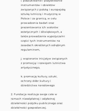
i. poszukiwanie i pozyskiwanie
instrumentów i obiektów
związanych z polską i europejską
sztuką lutniczą i muzyczną w
Polsce i za granicą, w celu
prowadzenia badań oraz
prezentowania ich walorów
estetycznych i dźwiękowych, a
także prowadzenia wypożyczalni
części tych instrumentów na
zasadach określonych odrębnym
regulaminem,
j. wspieranie inicjatyw związanych
z promocją i rozwojem lutnictwa
artystycznego,
k. promocję kultury, sztuki,
ochrony dóbr kultury i
dziedzictwa narodowego
2. Fundacja realizuje swoje cele w
ramach nieodpłatnej i odpłatnej
działalności pożytku publicznego oraz
działalności gospodarczej.