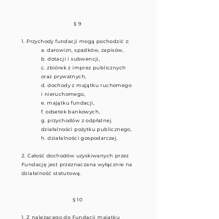
§ 9
1. Przychody fundacji mogą pochodzić z:
a. darowizn, spadków, zapisów,
b. dotacji i subwencji,
c. zbiórek z imprez publicznych
oraz prywatnych,
d. dochody z majątku ruchomego
i nieruchomego,
e. majątku fundacji,
f. odsetek bankowych,
g. przychodów z odpłatnej
działalności pożytku publicznego,
h. działalności gospodarczej.
2. Całość dochodów uzyskiwanych przez
Fundację jest przeznaczana wyłącznie na
działalność statutową.
§ 10
1. Z należącego do Fundacji majątku