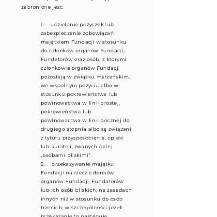
zabronione jest:
1. udzielanie pożyczek lub
zabezpieczanie zobowiązań
majątkiem Fundacji w stosunku
do członków organów Fundacji,
Fundatorów oraz osób, z którymi
członkowie organów Fundacji
pozostają w związku małżeńskim,
we wspólnym pożyciu albo w
stosunku pokrewieństwa lub
powinowactwa w linii prostej,
pokrewieństwa lub
powinowactwa w linii bocznej do
drugiego stopnia albo są związani
z tytułu przysposobienia, opieki
lub kurateli, zwanych dalej
„osobami bliskimi”.
2. przekazywanie majątku
Fundacji na rzecz członków
organów Fundacji, Fundatorów
lub ich osób bliskich, na zasadach
innych niż w stosunku do osób
trzecich, w szczególności jeżeli
przekazanie to następuje