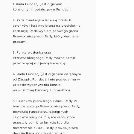
1. Rada Fundacji jest organem
kontrolnym i opiniującym Fundacji.
2. Rada Fundacji składa się z 3 do 6
członków i jest wybierana na pięcioletnią
kadencję. Rada wybiera ze swego grona
Przewodniczącego Rady, który kieruje jej
pracami.
3. Funkcje członka oraz
Przewodniczącego Rady można pełnić
przez więcej niż jedną kadencję.
4. Rada Fundacji jest organem odrębnym
od Zarządu Fundacji i nie podlega mu w
zakresie wykonywania kontroli
wewnętrznej Fundacji lub nadzoru.
5. Członków pierwszego składu Rady, w
tym pierwszego Przewodniczącego Rady,
powołują Fundatorzy. Następnych
członków Rady na miejsce osób, które
przestały pełnić tę funkcję lub dla
rozszerzenia składu Rady, powołuje swą
decyzją Rada, po uzgodnieniu z