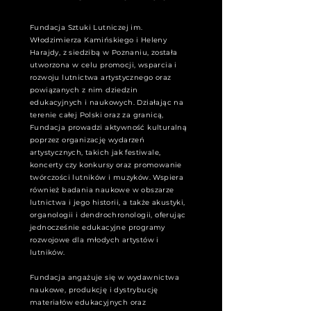
Fundacja Sztuki Lutniczej im.
Włodzimierza Kamińskiego i Heleny
Harajdy, z siedzibą w Poznaniu, została
utworzona w celu promocji, wsparcia i
rozwoju lutnictwa artystycznego oraz
powiązanych z nim dziedzin
edukacyjnych i naukowych. Działając na
terenie całej Polski oraz za granicą,
Fundacja prowadzi aktywność kulturalną
poprzez organizację wydarzeń
artystycznych, takich jak festiwale,
koncerty czy konkursy oraz promowanie
twórczości lutników i muzyków. Wspiera
również badania naukowe w obszarze
lutnictwa i jego historii, a także akustyki,
organologii i dendrochronologii, oferując
jednocześnie edukacyjne programy
rozwojowe dla młodych artystów i
lutników.
Fundacja angażuje się w wydawnictwa
naukowe, produkcję i dystrybucję
materiałów edukacyjnych oraz