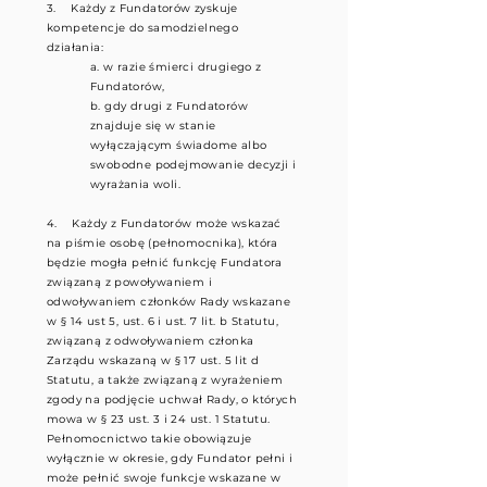
3. Każdy z Fundatorów zyskuje
kompetencje do samodzielnego
działania:
a. w razie śmierci drugiego z
Fundatorów,
b. gdy drugi z Fundatorów
znajduje się w stanie
wyłączającym świadome albo
swobodne podejmowanie decyzji i
wyrażania woli.
4. Każdy z Fundatorów może wskazać
na piśmie osobę (pełnomocnika), która
będzie mogła pełnić funkcję Fundatora
związaną z powoływaniem i
odwoływaniem członków Rady wskazane
w § 14 ust 5, ust. 6 i ust. 7 lit. b Statutu,
związaną z odwoływaniem członka
Zarządu wskazaną w § 17 ust. 5 lit d
Statutu, a także związaną z wyrażeniem
zgody na podjęcie uchwał Rady, o których
mowa w § 23 ust. 3 i 24 ust. 1 Statutu.
Pełnomocnictwo takie obowiązuje
wyłącznie w okresie, gdy Fundator pełni i
może pełnić swoje funkcje wskazane w