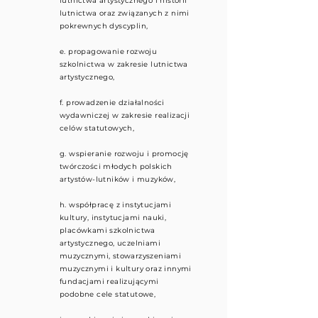
lutnictwa artystycznego i historii
lutnictwa oraz związanych z nimi
pokrewnych dyscyplin,
e. propagowanie rozwoju
szkolnictwa w zakresie lutnictwa
artystycznego,
f. prowadzenie działalności
wydawniczej w zakresie realizacji
celów statutowych,
g. wspieranie rozwoju i promocję
twórczości młodych polskich
artystów-lutników i muzyków,
h. współpracę z instytucjami
kultury, instytucjami nauki,
placówkami szkolnictwa
artystycznego, uczelniami
muzycznymi, stowarzyszeniami
muzycznymi i kultury oraz innymi
fundacjami realizującymi
podobne cele statutowe,