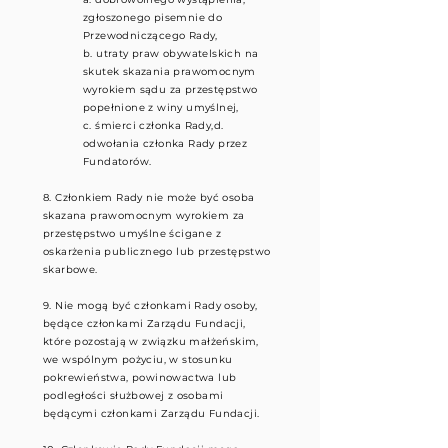
zgłoszonego pisemnie do
Przewodniczącego Rady,
b. utraty praw obywatelskich na
skutek skazania prawomocnym
wyrokiem sądu za przestępstwo
popełnione z winy umyślnej,
c. śmierci członka Rady,
d.
odwołania członka Rady przez
Fundatorów.
8. Członkiem Rady nie może być osoba
skazana prawomocnym wyrokiem za
przestępstwo umyślne ścigane z
oskarżenia publicznego lub przestępstwo
skarbowe.
9. Nie mogą być członkami Rady osoby,
będące członkami Zarządu Fundacji,
które pozostają w związku małżeńskim,
we wspólnym pożyciu, w stosunku
pokrewieństwa, powinowactwa lub
podległości służbowej z osobami
będącymi członkami Zarządu Fundacji.