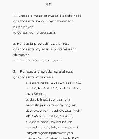
§ 11
1. Fundacja może prowadzić działalność
gospodarczą na ogólnych zasadach,
określonych
w odrębnych przepisach.
2. Fundacja prowadzi działalność
gospodarczą wyłącznie w rozmiarach
służących
realizacji celów statutowych.
3. Fundacja prowadzi działalność
gospodarczą w zakresie:
a. działalności wydawniczej: PKD
58.11.Z, PKD 58.13.Z, PKD 58.14.Z ,
PKD 58.19.Z,
b. działalności związanej z
produkcją i sprzedażą nagrań
dźwiękowych i audiowizualnych,
PKD 47.63.Z, 59.11.Z, 59.20.Z,
c. działalności związanej ze
sprzedażą książek, czasopism i
innych wyspecjalizowanych
artykułów piśmienniczych, PKD